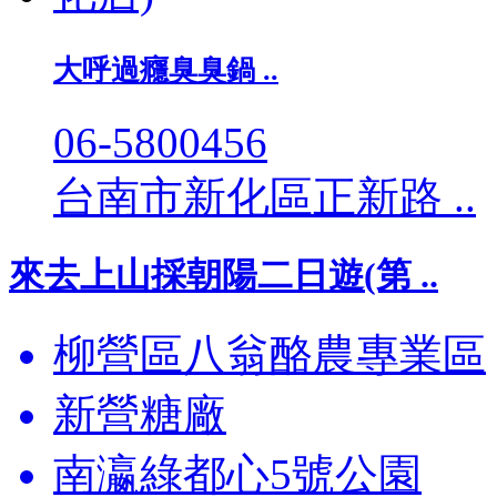
大呼過癮臭臭鍋 ..
06-5800456
台南市新化區正新路 ..
來去上山採朝陽二日遊(第 ..
柳營區八翁酪農專業區
新營糖廠
南瀛綠都心5號公園