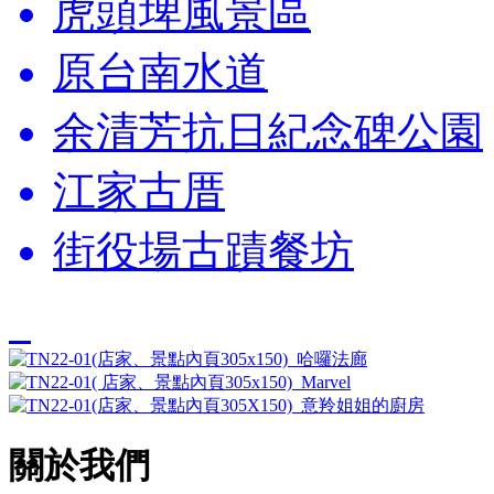
虎頭埤風景區
原台南水道
余清芳抗日紀念碑公園
江家古厝
街役場古蹟餐坊
關於我們