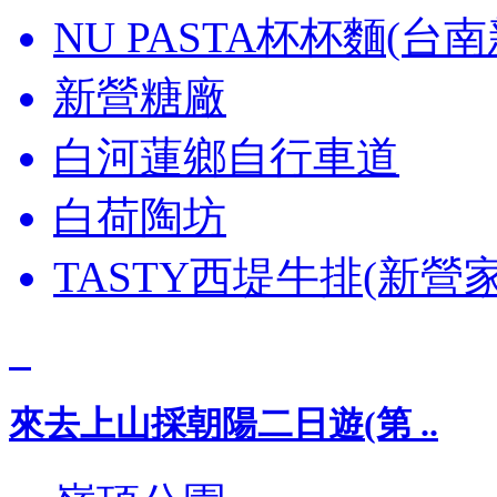
NU PASTA杯杯麵(台
新營糖廠
白河蓮鄉自行車道
白荷陶坊
TASTY西堤牛排(新營
來去上山採朝陽二日遊(第 ..